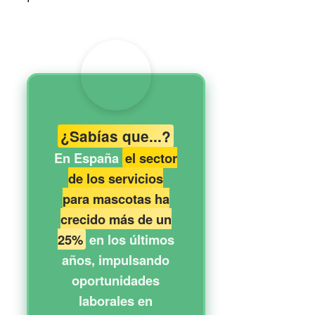
¿Sabías que...?
En España
el sector
de los servicios
para mascotas ha
crecido más de un
25%
en los últimos
años, impulsando
oportunidades
laborales en