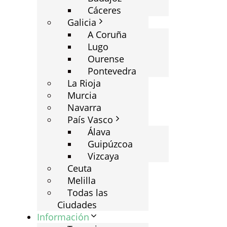
Cáceres
Galicia
A Coruña
Lugo
Ourense
Pontevedra
La Rioja
Murcia
Navarra
País Vasco
Álava
Guipúzcoa
Vizcaya
Ceuta
Melilla
Todas las
Ciudades
Información