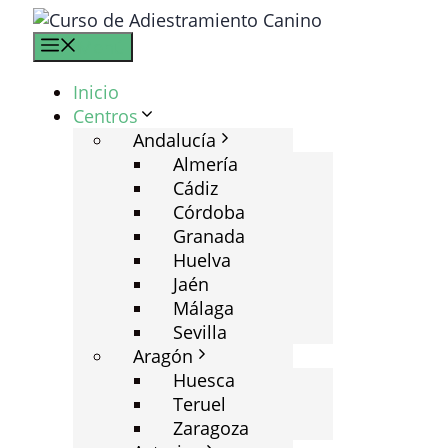
Saltar
al
Menú
contenido
Inicio
Centros
Andalucía
Almería
Cádiz
Córdoba
Granada
Huelva
Jaén
Málaga
Sevilla
Aragón
Huesca
Teruel
Zaragoza