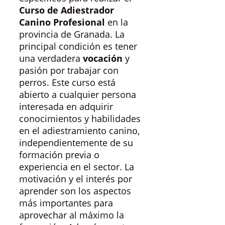
Curso de Adiestrador
Canino Profesional
en la
provincia de Granada. La
principal condición es tener
una verdadera
vocación
y
pasión por trabajar con
perros. Este curso está
abierto a cualquier persona
interesada en adquirir
conocimientos y habilidades
en el adiestramiento canino,
independientemente de su
formación previa o
experiencia en el sector. La
motivación y el interés por
aprender son los aspectos
más importantes para
aprovechar al máximo la