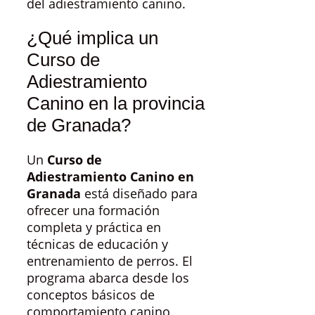
del adiestramiento canino.
¿Qué implica un
Curso de
Adiestramiento
Canino en la provincia
de Granada?
Un
Curso de
Adiestramiento Canino en
Granada
está diseñado para
ofrecer una formación
completa y práctica en
técnicas de educación y
entrenamiento de perros. El
programa abarca desde los
conceptos básicos de
comportamiento canino,