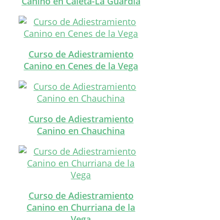
Canino en Caleta-La Guardia
Curso de Adiestramiento
Canino en Cenes de la Vega
Curso de Adiestramiento
Canino en Chauchina
Curso de Adiestramiento
Canino en Churriana de la
Vega