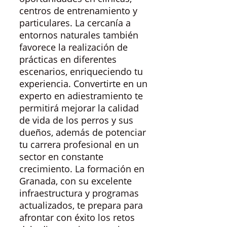
centros de entrenamiento y
particulares. La cercanía a
entornos naturales también
favorece la realización de
prácticas en diferentes
escenarios, enriqueciendo tu
experiencia. Convertirte en un
experto en adiestramiento te
permitirá mejorar la calidad
de vida de los perros y sus
dueños, además de potenciar
tu carrera profesional en un
sector en constante
crecimiento. La formación en
Granada, con su excelente
infraestructura y programas
actualizados, te prepara para
afrontar con éxito los retos