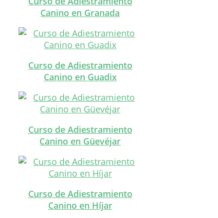
Curso de Adiestramiento
Canino en Granada
Curso de Adiestramiento
Canino en Guadix
Curso de Adiestramiento
Canino en Güevéjar
Curso de Adiestramiento
Canino en Híjar