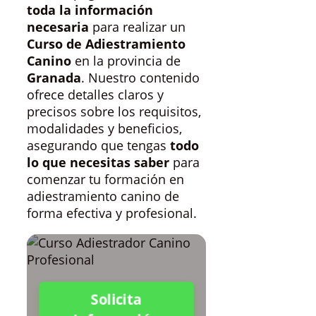
toda la información
necesaria
para realizar un
Curso de Adiestramiento
Canino
en la provincia de
Granada
. Nuestro contenido
ofrece detalles claros y
precisos sobre los requisitos,
modalidades y beneficios,
asegurando que tengas
todo
lo que necesitas saber
para
comenzar tu formación en
adiestramiento canino de
forma efectiva y profesional.
Solicita