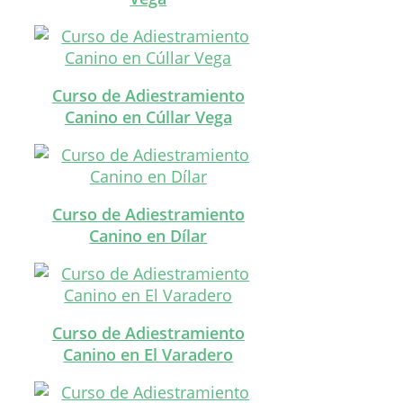
Curso de Adiestramiento
Canino en Cúllar Vega
Curso de Adiestramiento
Canino en Dílar
Curso de Adiestramiento
Canino en El Varadero