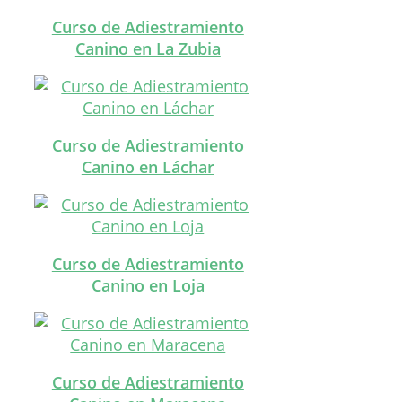
Curso de Adiestramiento
Canino en La Zubia
Curso de Adiestramiento
Canino en Láchar
Curso de Adiestramiento
Canino en Loja
Curso de Adiestramiento