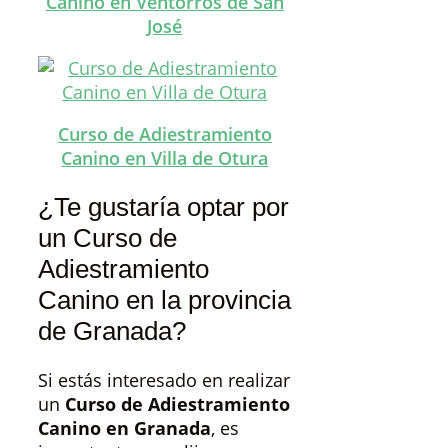
Canino en Ventorros de San
José
Curso de Adiestramiento
Canino en Villa de Otura
¿Te gustaría optar por
un Curso de
Adiestramiento
Canino en la provincia
de Granada?
Si estás interesado en realizar
un
Curso de Adiestramiento
Canino en Granada
, es