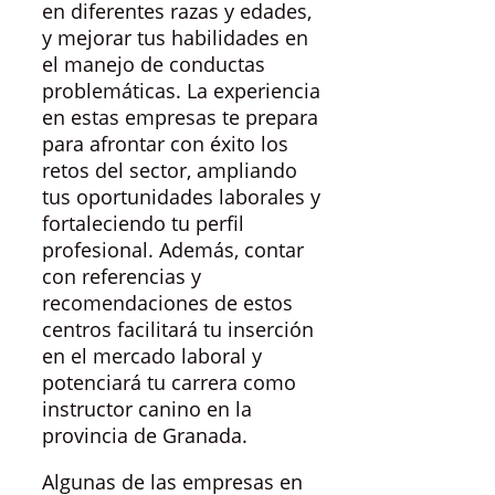
en diferentes razas y edades,
y mejorar tus habilidades en
el manejo de conductas
problemáticas. La experiencia
en estas empresas te prepara
para afrontar con éxito los
retos del sector, ampliando
tus oportunidades laborales y
fortaleciendo tu perfil
profesional. Además, contar
con referencias y
recomendaciones de estos
centros facilitará tu inserción
en el mercado laboral y
potenciará tu carrera como
instructor canino en la
provincia de Granada.
Algunas de las empresas en