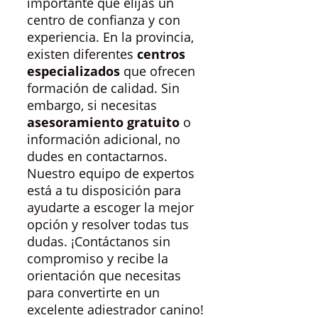
importante que elijas un
centro de confianza y con
experiencia. En la provincia,
existen diferentes
centros
especializados
que ofrecen
formación de calidad. Sin
embargo, si necesitas
asesoramiento gratuito
o
información adicional, no
dudes en contactarnos.
Nuestro equipo de expertos
está a tu disposición para
ayudarte a escoger la mejor
opción y resolver todas tus
dudas. ¡Contáctanos sin
compromiso y recibe la
orientación que necesitas
para convertirte en un
excelente adiestrador canino!