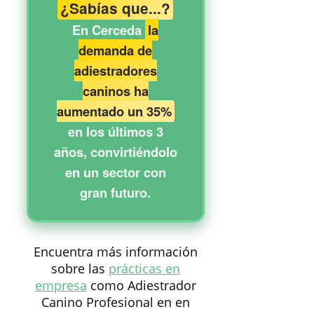
¿Sabías que...?
En Cerceda
la
demanda de
adiestradores
caninos ha
aumentado un 35%
en los últimos 3
años, convirtiéndolo
en un sector con
gran futuro.
Encuentra más información
sobre las
prácticas en
empresa
como Adiestrador
Canino Profesional en en