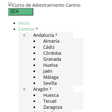
Saltar
al
Menú
contenido
Inicio
Centros
Andalucía
Almería
Cádiz
Córdoba
Granada
Huelva
Jaén
Málaga
Sevilla
Aragón
Huesca
Teruel
Zaragoza