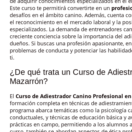
de adquirir conocimientos especializados en el 
Este curso te permitirá convertirte en un
profesi
desafíos en el ámbito canino. Además, cuenta co
el reconocimiento en el mercado laboral y la po
especializados. La demanda de entrenadores cani
creciente conciencia sobre la importancia del ad
dueños. Si buscas una profesión apasionante, en 
problemas de conducta y potenciar las habilidades
ti.
¿De qué trata un Curso de Adiest
Mazarrón?
El
Curso de Adiestrador Canino Profesional e
formación completa en técnicas de adiestramient
programa abarca temáticas como la psicología ca
conductuales, y técnicas de educación básica y 
prácticas en campo, permitiendo a los alumnos ap
curso, también se abordan aspectos de ética prof