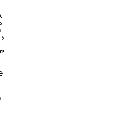
.
,
s
a
 y
ra
e
a