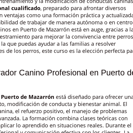
entrenamiento y la modificación de conductas caninas
onal cualificado
, preparado para afrontar diversos
n ventajas como una formación práctica y actualizada
sibilidad de trabajar de manera autónoma o en centro
nos en Puerto de Mazarrón está en auge, gracias a l
iestramiento para mejorar la convivencia entre perros
la que puedas ayudar a las familias a resolver
 de los perros, este curso es la elección perfecta pa
rador Canino Profesional en Puerto d
n Puerto de Mazarrón
está diseñado para ofrecer un
o, modificación de conducta y bienestar animal. El
nina, el refuerzo positivo, el manejo de problemas
avanzada. La formación combina clases teóricas con
licar lo aprendido en situaciones reales. Durante el
esional y comunicación efectiva con los clientes. La