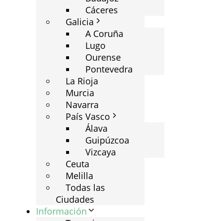
Cáceres
Galicia
A Coruña
Lugo
Ourense
Pontevedra
La Rioja
Murcia
Navarra
País Vasco
Álava
Guipúzcoa
Vizcaya
Ceuta
Melilla
Todas las
Ciudades
Información