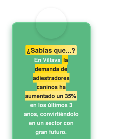
¿Sabías que...?
En Villava
la
demanda de
adiestradores
caninos ha
aumentado un 35%
en los últimos 3
años, convirtiéndolo
en un sector con
gran futuro.