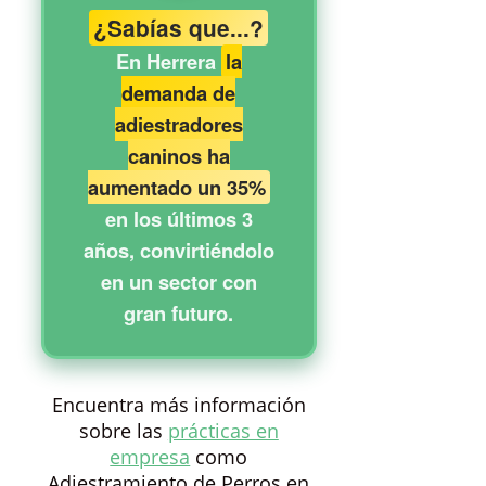
¿Sabías que...?
En Herrera
la
demanda de
adiestradores
caninos ha
aumentado un 35%
en los últimos 3
años, convirtiéndolo
en un sector con
gran futuro.
Encuentra más información
sobre las
prácticas en
empresa
como
Adiestramiento de Perros en