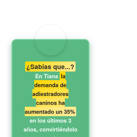
¿Sabías que...?
En Tiana
la
demanda de
adiestradores
caninos ha
aumentado un 35%
en los últimos 3
años, convirtiéndolo