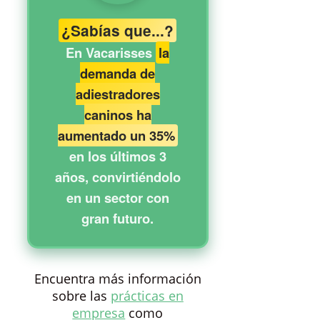
¿Sabías que...?
En Vacarisses
la
demanda de
adiestradores
caninos ha
aumentado un 35%
en los últimos 3
años, convirtiéndolo
en un sector con
gran futuro.
Encuentra más información
sobre las
prácticas en
empresa
como